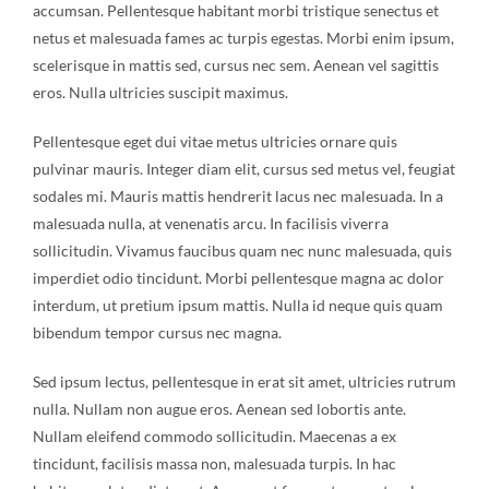
accumsan. Pellentesque habitant morbi tristique senectus et
NATURAL STONE
netus et malesuada fames ac turpis egestas. Morbi enim ipsum,
scelerisque in mattis sed, cursus nec sem. Aenean vel sagittis
COMPANY
eros. Nulla ultricies suscipit maximus.
Pellentesque eget dui vitae metus ultricies ornare quis
Cart
pulvinar mauris. Integer diam elit, cursus sed metus vel, feugiat
sodales mi. Mauris mattis hendrerit lacus nec malesuada. In a
malesuada nulla, at venenatis arcu. In facilisis viverra
sollicitudin. Vivamus faucibus quam nec nunc malesuada, quis
imperdiet odio tincidunt. Morbi pellentesque magna ac dolor
interdum, ut pretium ipsum mattis. Nulla id neque quis quam
bibendum tempor cursus nec magna.
Sed ipsum lectus, pellentesque in erat sit amet, ultricies rutrum
nulla. Nullam non augue eros. Aenean sed lobortis ante.
Nullam eleifend commodo sollicitudin. Maecenas a ex
tincidunt, facilisis massa non, malesuada turpis. In hac