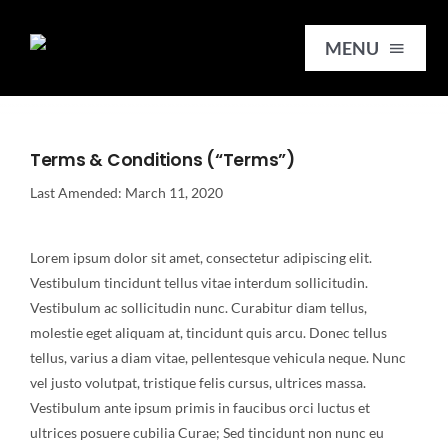
Skip
to
MENU
content
HOME
Terms & Conditions (“Terms”)
Last Amended: March 11, 2020
SERVICES
Lorem ipsum dolor sit amet, consectetur adipiscing elit.
SLABS
Vestibulum tincidunt tellus vitae interdum sollicitudin.
Vestibulum ac sollicitudin nunc. Curabitur diam tellus,
REMNANTS
molestie eget aliquam at, tincidunt quis arcu. Donec tellus
tellus, varius a diam vitae, pellentesque vehicula neque. Nunc
vel justo volutpat, tristique felis cursus, ultrices massa.
TILES
Vestibulum ante ipsum primis in faucibus orci luctus et
ultrices posuere cubilia Curae; Sed tincidunt non nunc eu