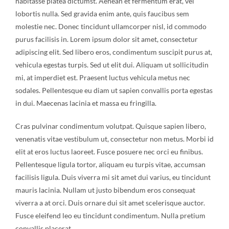
habitasse platea dictumst. Aenean et fermentum erat, vel
lobortis nulla. Sed gravida enim ante, quis faucibus sem
molestie nec. Donec tincidunt ullamcorper nisl, id commodo
purus facilisis in. Lorem ipsum dolor sit amet, consectetur
adipiscing elit. Sed libero eros, condimentum suscipit purus at,
vehicula egestas turpis. Sed ut elit dui. Aliquam ut sollicitudin
mi, at imperdiet est. Praesent luctus vehicula metus nec
sodales. Pellentesque eu diam ut sapien convallis porta egestas
in dui. Maecenas lacinia et massa eu fringilla.
Cras pulvinar condimentum volutpat. Quisque sapien libero,
venenatis vitae vestibulum ut, consectetur non metus. Morbi id
elit at eros luctus laoreet. Fusce posuere nec orci eu finibus.
Pellentesque ligula tortor, aliquam eu turpis vitae, accumsan
facilisis ligula. Duis viverra mi sit amet dui varius, eu tincidunt
mauris lacinia. Nullam ut justo bibendum eros consequat
viverra a at orci. Duis ornare dui sit amet scelerisque auctor.
Fusce eleifend leo eu tincidunt condimentum. Nulla pretium
convallis placerat.