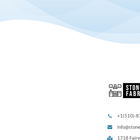
+1(510)-8
info@ston
1718 Fair