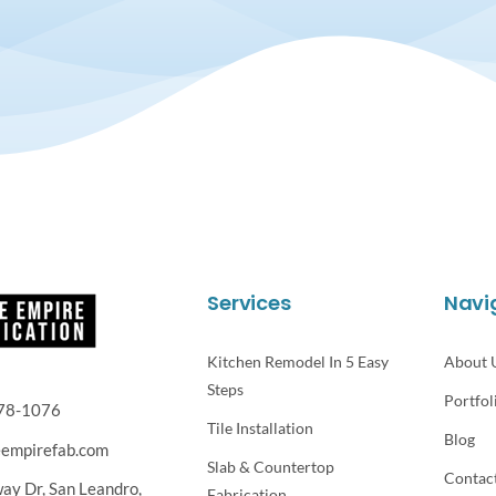
Services
Navi
Kitchen Remodel In 5 Easy
About 
Steps
Portfol
78-1076
Tile Installation
Blog
eempirefab.com
Slab & Countertop
Contac
way Dr,
San Leandro,
Fabrication