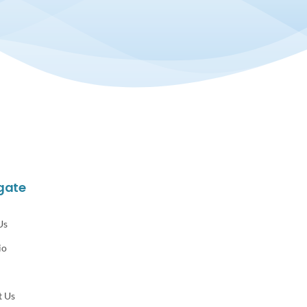
gate
Us
io
t Us